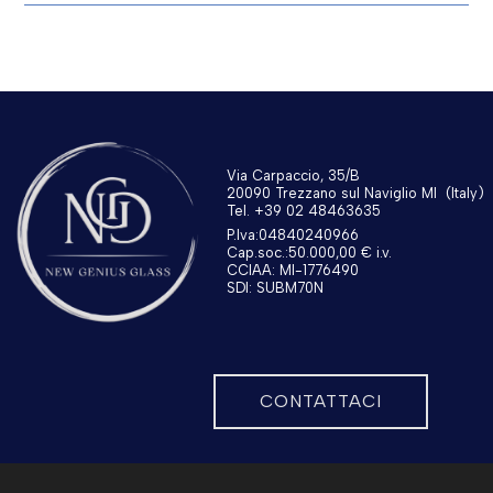
Via Carpaccio, 35/B
20090 Trezzano sul Naviglio MI
(Italy)
Tel. +39 02 48463635
P.Iva:04840240966
Cap.soc.:50.000,00 € i.v.
CCIAA: MI-1776490
SDI: SUBM70N
CONTATTACI