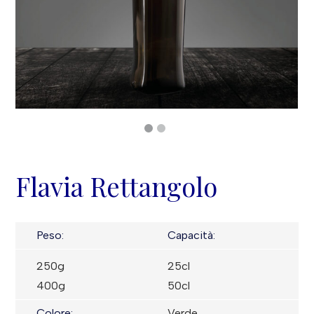
Flavia Rettangolo
Peso:
Capacità:
250g
25cl
400g
50cl
Colore:
Verde