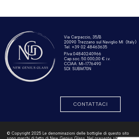
Via Carpaccio, 35/B
20090 Trezzano sul Naviglio MI
(Italy)
Tel. +39 02 48463635
P.Iva:04840240966
Cap.soc.:50.000,00 € i.v.
CCIAA: MI-1776490
SDI: SUBM70N
CONTATTACI
© Copyright 2025 Le denominazioni delle bottiglie di questo sito
sono marchi di fatto di New Genius Glass. Nel presente sito sono