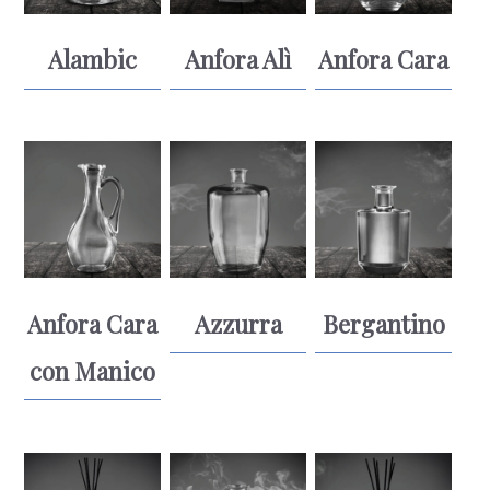
Alambic
Anfora Alì
Anfora Cara
Anfora Cara
Azzurra
Bergantino
con Manico