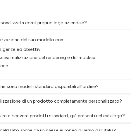
ersonalizzata con il proprio logo aziendale?
alizzazione del suo modello con:
esigenze ed obiettivi
siva realizzazione del rendering e del mockup
ione
ine sono modelli standard disponibili all’ordine?
alizzazione di un prodotto completamente personalizzato?
re e ricevere prodotti standard, già presenti nel catalogo?
onalizzato anche da un paese europeo diverso dall’Italia?