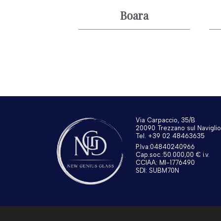
Boara
Via Carpaccio, 35/B
20090 Trezzano sul Naviglio
Tel. +39 02 48463635
P.Iva:04840240966
Cap.soc.:50.000,00 € i.v.
CCIAA: MI-1776490
SDI: SUBM70N