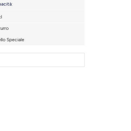
acità:
l
urro
llo Speciale