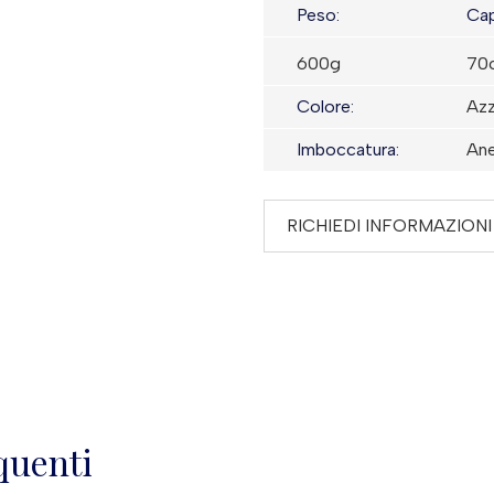
Peso:
Cap
600g
70c
Colore:
Azz
Imboccatura:
Ane
RICHIEDI INFORMAZIONI
quenti