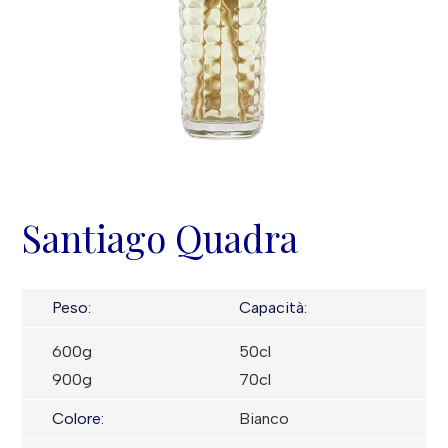
Santiago Quadra
Peso:
Capacità:
600g
50cl
900g
70cl
Colore:
Bianco