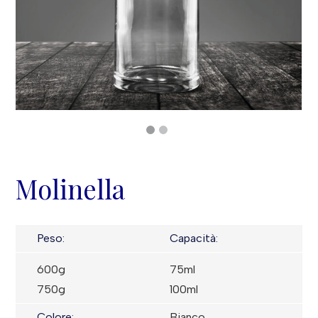
Molinella
Peso:
Capacità:
600g
75ml
750g
100ml
Colore:
Bianco