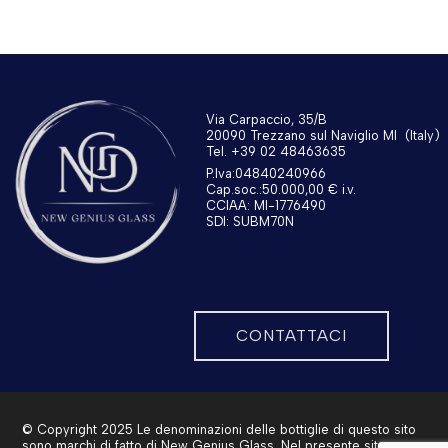
Via Carpaccio, 35/B
20090 Trezzano sul Naviglio MI
(Italy)
Tel. +39 02 48463635
P.Iva:04840240966
Cap.soc.:50.000,00 € i.v.
CCIAA: MI-1776490
SDI: SUBM70N
CONTATTACI
© Copyright 2025 Le denominazioni delle bottiglie di questo sito
sono marchi di fatto di New Genius Glass. Nel presente sito sono