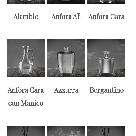
Alambic
Anfora Alì
Anfora Cara
Anfora Cara
Azzurra
Bergantino
con Manico