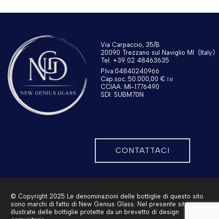
Via Carpaccio, 35/B
20090 Trezzano sul Naviglio MI
(Italy)
Tel. +39 02 48463635
P.Iva:04840240966
Cap.soc.:50.000,00 € i.v.
CCIAA: MI-1776490
SDI: SUBM70N
CONTATTACI
© Copyright 2025 Le denominazioni delle bottiglie di questo sito
sono marchi di fatto di New Genius Glass. Nel presente sito sono
illustrate delle bottiglie protette da un brevetto di design