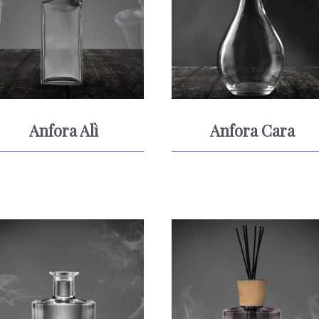
Anfora Alì
Anfora Cara