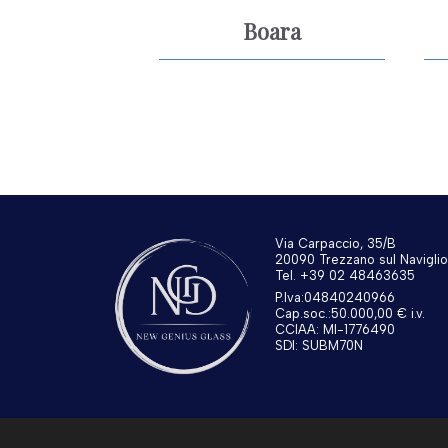
Boara
Via Carpaccio, 35/B
20090 Trezzano sul Naviglio
Tel. +39 02 48463635
P.Iva:04840240966
Cap.soc.:50.000,00 € i.v.
CCIAA: MI-1776490
SDI: SUBM70N