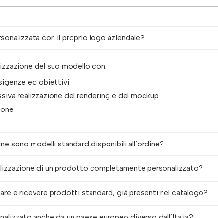
ersonalizzata con il proprio logo aziendale?
alizzazione del suo modello con:
esigenze ed obiettivi
siva realizzazione del rendering e del mockup
ione
ine sono modelli standard disponibili all’ordine?
alizzazione di un prodotto completamente personalizzato?
re e ricevere prodotti standard, già presenti nel catalogo?
onalizzato anche da un paese europeo diverso dall’Italia?