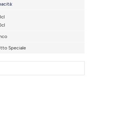
acità:
0cl
0cl
anco
etto Speciale