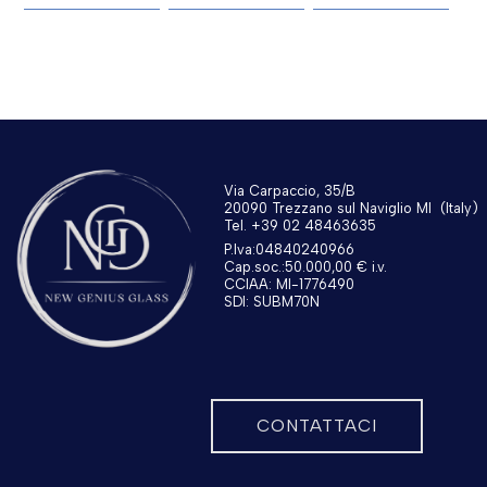
Via Carpaccio, 35/B
20090 Trezzano sul Naviglio MI
(Italy)
Tel. +39 02 48463635
P.Iva:04840240966
Cap.soc.:50.000,00 € i.v.
CCIAA: MI-1776490
SDI: SUBM70N
CONTATTACI