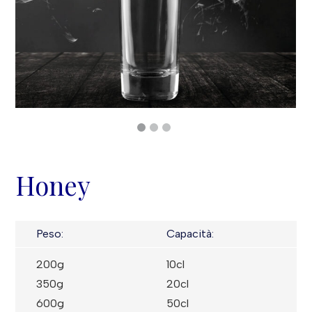
Honey
Peso:
Capacità:
200g
10cl
350g
20cl
600g
50cl